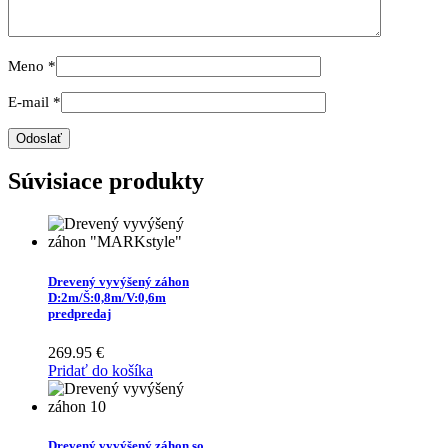
Meno
*
E-mail
*
Súvisiace produkty
Drevený vyvýšený záhon
D:2m/Š:0,8m/V:0,6m
predpredaj
269.95
€
Pridať do košíka
Drevený vyvýšený záhon so