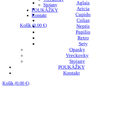
Aglais
Stojany
Aricia
POUKÁŽKY
Cupido
Kontakt
Colias
Košík
(
0.00
€
)
Neptis
Papilio
Košík je prázdny.
Retro
Sety
Opasky
Vreckovky
Stojany
POUKÁŽKY
Kontakt
Košík
(
0.00
€
)
Košík je prázdny.