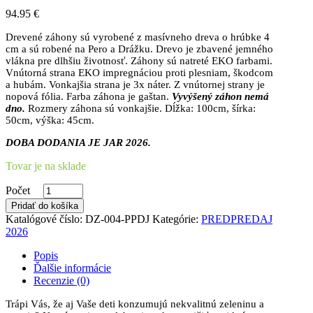
94.95
€
Drevené záhony sú vyrobené z masívneho dreva o hrúbke 4
cm a sú robené na Pero a Drážku. Drevo je zbavené jemného
vlákna pre dlhšiu životnosť. Záhony sú natreté EKO farbami.
Vnútorná strana EKO impregnáciou proti plesniam, škodcom
a hubám. Vonkajšia strana je 3x náter. Z vnútornej strany je
nopová fólia. Farba záhona je gaštan.
Vyvýšený záhon nemá
dno.
Rozmery záhona sú vonkajšie. Dĺžka: 100cm, šírka:
50cm, výška: 45cm.
DOBA DODANIA JE JAR 2026.
Tovar je na sklade
Počet
Pridať do košíka
Katalógové číslo:
DZ-004-PPDJ
Kategórie:
PREDPREDAJ
2026
Popis
Ďalšie informácie
Recenzie (0)
Trápi Vás, že aj Vaše deti konzumujú nekvalitnú zeleninu a