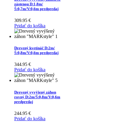
zástenou D:1,8m/
Š:0,7m/V:0,6m predpredaj
309.95
€
Pridať do košíka
Drevený kvetináč D:2m/
Š:0,8m/V:0,6m predpredaj
344.95
€
Pridať do košíka
Drevený vyvýšený záhon
rovný D:2m/Š:0,8m/V:0,6m
predpredaj
244.95
€
Pridať do košíka