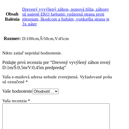
Drevený vyvýšený záhon, nopová fólia, záhony
Obsah
sú natreté EKO farbami: vnútorná strana proti
Balenia
plesniam, škodcom a hubám, vonkajšia strana je
3x náter
Rozmer:
D:100cm,Š:50cm,V:45cm
Nikto zatiaľ nepridal hodnotenie.
Pridajte prvú recenziu pre “Drevený vyvýšený záhon rovný
D:1m/Š:0,5m/V:0,45m predpredaj”
Vaša e-mailová adresa nebude zverejnená.
Vyžadované polia
sú označené
*
Vaše hodnotenie
Vaša recenzia
*