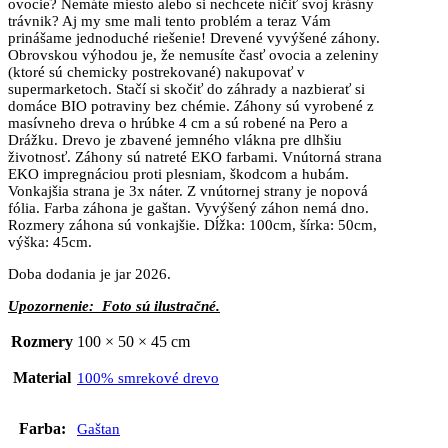
ovocie? Nemáte miesto alebo si nechcete ničiť svoj krásny
trávnik? Aj my sme mali tento problém a teraz Vám
prinášame jednoduché riešenie! Drevené vyvýšené záhony.
Obrovskou výhodou je, že nemusíte časť ovocia a zeleniny
(ktoré sú chemicky postrekované) nakupovať v
supermarketoch. Stačí si skočiť do záhrady a nazbierať si
domáce BIO potraviny bez chémie. Záhony sú vyrobené z
masívneho dreva o hrúbke 4 cm a sú robené na Pero a
Drážku. Drevo je zbavené jemného vlákna pre dlhšiu
životnosť. Záhony sú natreté EKO farbami. Vnútorná strana
EKO impregnáciou proti plesniam, škodcom a hubám.
Vonkajšia strana je 3x náter. Z vnútornej strany je nopová
fólia. Farba záhona je gaštan. Vyvýšený záhon nemá dno.
Rozmery záhona sú vonkajšie. Dĺžka: 100cm, šírka: 50cm,
výška: 45cm.
Doba dodania je jar 2026.
Upozornenie:
Foto sú ilustračné.
Rozmery
100 × 50 × 45 cm
Material
100% smrekové drevo
Farba:
Gaštan