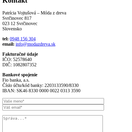
Kontakt
Patrícia Vojtušová – Móda z dreva
Svrčinovec 817
023 12 Svrčinovec
Slovensko
tel:
0948 156 304
email:
info@modazdreva.sk
Fakturačné údaje
IČO: 52578640
DIČ: 1082807352
Bankové spojenie
Fio banka, a.s.
Číslo účtu/kód banky: 2203133590/8330
IBAN: SK46 8330 0000 0022 0313 3590