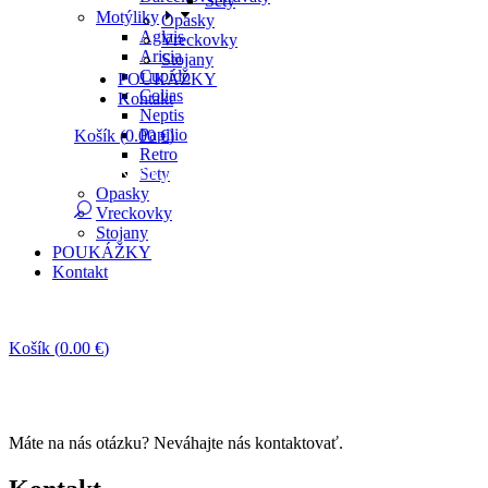
Sety
Motýliky
Opasky
Aglais
Vreckovky
Aricia
Stojany
Cupido
POUKÁŽKY
Colias
Kontakt
Neptis
Papilio
Košík
(
0.00
€
)
Retro
Košík je prázdny.
Sety
Opasky
Vreckovky
Stojany
POUKÁŽKY
Kontakt
Košík
(
0.00
€
)
Košík je prázdny.
Máte na nás otázku? Neváhajte nás kontaktovať.