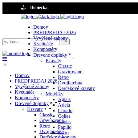
Dobierka
Domov
PREDPREDAJ 2026
Vyvýšené záhony
Kvetináče
Kompostéry
Drevené doplnky
Kravaty
Classic
Gravírované
Domov
Retro
PREDPREDAJ 2026
Dvojfarebná
Vyvýšené záhony
Darčekové kravaty
Kvetináče
Motýliky
Kompostéry
Aglais
Drevené doplnky
Aricia
Kravaty
Cupido
Classic
Colias
Gravírované
Neptis
Retro
Papilio
Dvojfarebná
Retro
Darčekové kravaty