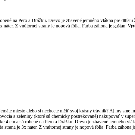
obené na Pero a Drážku. Drevo je zbavené jemného vlákna pre dlhšiu
 náter. Z vnútornej strany je nopová fólia. Farba záhona je gaštan.
Vyv
Nemáte miesto alebo si nechcete ničiť svoj krásny trávnik? Aj my sme m
ocia a zeleniny (ktoré sú chemicky postrekované) nakupovať v superm
ke 4 cm a sú robené na Pero a Drážku. Drevo je zbavené jemného vlák
 strana je 3x náter. Z vnútornej strany je nopová fólia. Farba záhona