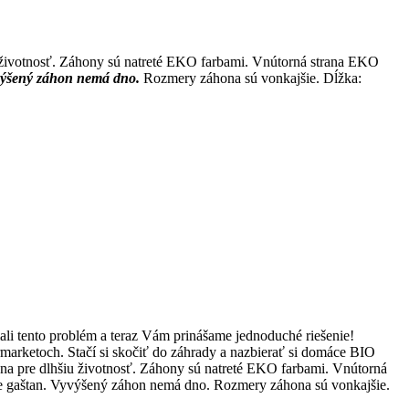
 životnosť. Záhony sú natreté EKO farbami. Vnútorná strana EKO
ýšený záhon nemá dno.
Rozmery záhona sú vonkajšie. Dĺžka:
ali tento problém a teraz Vám prinášame jednoduché riešenie!
arketoch. Stačí si skočiť do záhrady a nazbierať si domáce BIO
na pre dlhšiu životnosť. Záhony sú natreté EKO farbami. Vnútorná
 je gaštan. Vyvýšený záhon nemá dno. Rozmery záhona sú vonkajšie.