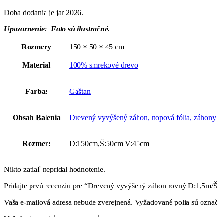
Doba dodania je jar 2026.
Upozornenie:
Foto sú ilustračné.
Rozmery
150 × 50 × 45 cm
Material
100% smrekové drevo
Farba:
Gaštan
Obsah Balenia
Drevený vyvýšený záhon, nopová fólia, záhony s
Rozmer:
D:150cm,Š:50cm,V:45cm
Nikto zatiaľ nepridal hodnotenie.
Pridajte prvú recenziu pre “Drevený vyvýšený záhon rovný D:1,5m/
Vaša e-mailová adresa nebude zverejnená.
Vyžadované polia sú ozna