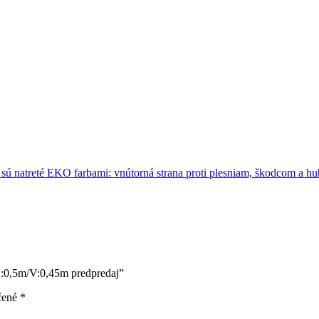
ú natreté EKO farbami: vnútorná strana proti plesniam, škodcom a hub
Š:0,5m/V:0,45m predpredaj”
čené
*