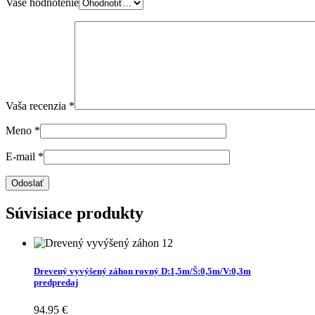
Vaše hodnotenie
Vaša recenzia
*
Meno
*
E-mail
*
Súvisiace produkty
Drevený vyvýšený záhon rovný D:1,5m/Š:0,5m/V:0,3m
predpredaj
94.95
€