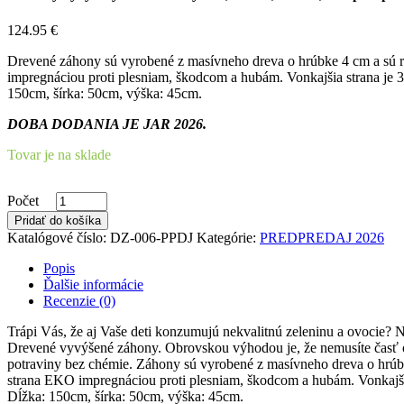
124.95
€
Drevené záhony sú vyrobené z masívneho dreva o hrúbke 4 cm a sú r
impregnáciou proti plesniam, škodcom a hubám. Vonkajšia strana je 3x
150cm, šírka: 50cm, výška: 45cm.
DOBA DODANIA JE JAR 2026.
Tovar je na sklade
Počet
Pridať do košíka
Katalógové číslo:
DZ-006-PPDJ
Kategórie:
PREDPREDAJ 2026
Popis
Ďalšie informácie
Recenzie (0)
Trápi Vás, že aj Vaše deti konzumujú nekvalitnú zeleninu a ovocie? 
Drevené vyvýšené záhony. Obrovskou výhodou je, že nemusíte časť ov
potraviny bez chémie. Záhony sú vyrobené z masívneho dreva o hrúb
strana EKO impregnáciou proti plesniam, škodcom a hubám. Vonkajšia
Dĺžka: 150cm, šírka: 50cm, výška: 45cm.