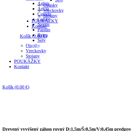
Aglais
Opasky
Aricia
Vreckovky
Cupido
Stojany
Colias
POUKÁŽKY
Neptis
Kontakt
Papilio
Retro
Košík
(
0.00
€
)
Sety
Opasky
Košík je prázdny.
Vreckovky
Stojany
POUKÁŽKY
Kontakt
Košík
(
0.00
€
)
Košík je prázdny.
Drevený vyvýšený záhon rovný D:1,5m/Š:0,5m/V:0,45m predpre