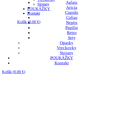
Aglais
Stojany
Aricia
POUKÁŽKY
Cupido
Kontakt
Colias
Košík
(
0.00
€
)
Neptis
Papilio
Košík je prázdny.
Retro
Sety
Opasky
Vreckovky
Stojany
POUKÁŽKY
Kontakt
Košík
(
0.00
€
)
Košík je prázdny.