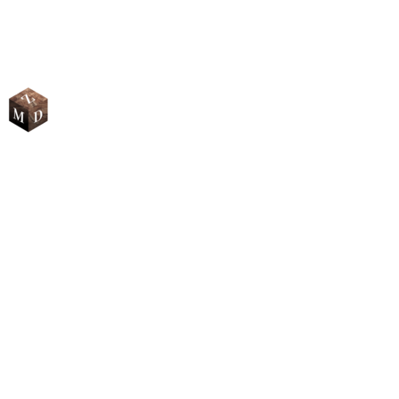
drevená elegancia ručnej výroby
Našim poslaním je zviditeľniť slovenskú ručnú prácu, ktorá je
symbolom našej kvality. Každý náš výrobok je unikát, vyrobený s
dôrazom na detail, ktorý svojou jedinečnosťou rozžiari aj Váš
šatník.
Informácie
Všeobecné obchodné podmienky
Ochrana osobných údajov
Doručenie a platba
Reklamácia a vrátenie tovaru
Odstúpenie od zmluvy
Zostaňme v kontakte