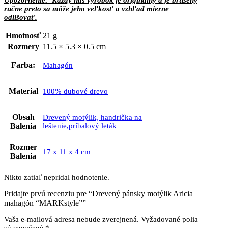
ručne preto sa môže jeho veľkosť a vzhľad mierne
odlišovať.
Hmotnosť
21 g
Rozmery
11.5 × 5.3 × 0.5 cm
Farba:
Mahagón
Material
100% dubové drevo
Obsah
Drevený motýlik, handrička na
Balenia
leštenie,príbalový leták
Rozmer
17 x 11 x 4 cm
Balenia
Nikto zatiaľ nepridal hodnotenie.
Pridajte prvú recenziu pre “Drevený pánsky motýlik Aricia
mahagón “MARKstyle””
Vaša e-mailová adresa nebude zverejnená.
Vyžadované polia
sú označené
*