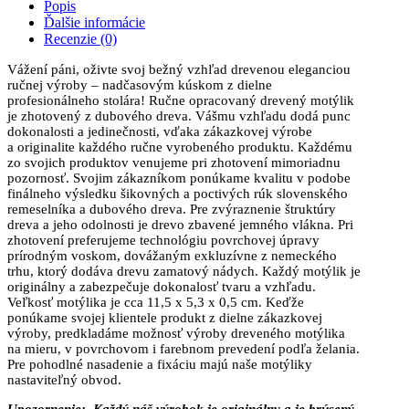
Popis
Ďalšie informácie
Recenzie (0)
Vážení páni, oživte svoj bežný vzhľad drevenou eleganciou
ručnej výroby – nadčasovým kúskom z dielne
profesionálneho stolára! Ručne opracovaný drevený motýlik
je zhotovený z dubového dreva. Vášmu vzhľadu dodá punc
dokonalosti a jedinečnosti, vďaka zákazkovej výrobe
a originalite každého ručne vyrobeného produktu. Každému
zo svojich produktov venujeme pri zhotovení mimoriadnu
pozornosť. Svojim zákazníkom ponúkame kvalitu v podobe
finálneho výsledku šikovných a poctivých rúk slovenského
remeselníka a dubového dreva. Pre zvýraznenie štruktúry
dreva a jeho odolnosti je drevo zbavené jemného vlákna. Pri
zhotovení preferujeme technológiu povrchovej úpravy
prírodným voskom, dovážaným exkluzívne z nemeckého
trhu, ktorý dodáva drevu zamatový nádych. Každý motýlik je
originálny a zabezpečuje dokonalosť tvaru a vzhľadu.
Veľkosť motýlika je cca 11,5 x 5,3 x 0,5 cm. Keďže
ponúkame svojej klientele produkt z dielne zákazkovej
výroby, predkladáme možnosť výroby dreveného motýlika
na mieru, v povrchovom i farebnom prevedení podľa želania.
Pre pohodlné nasadenie a fixáciu majú naše motýliky
nastaviteľný obvod.
Upozornenie:
Každý náš výrobok je originálny a je brúsený