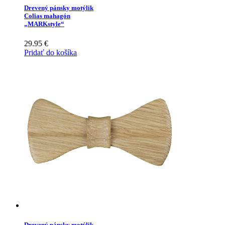
Drevený pánsky motýlik
Colias mahagón
„MARKstyle“
29.95
€
Pridať do košíka
Drevený pánsky motýlik