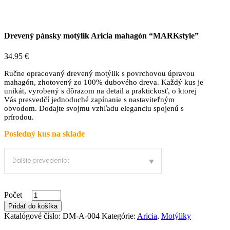
Drevený pánsky motýlik Aricia mahagón “MARKstyle”
34.95
€
Ručne opracovaný drevený motýlik s povrchovou úpravou
mahagón, zhotovený zo 100% dubového dreva. Každý kus je
unikát, vyrobený s dôrazom na detail a praktickosť, o ktorej
Vás presvedčí jednoduché zapínanie s nastaviteľným
obvodom. Dodajte svojmu vzhľadu eleganciu spojenú s
prírodou.
Posledný kus na sklade
Počet
Pridať do košíka
Katalógové číslo:
DM-A-004
Kategórie:
Aricia
,
Motýliky