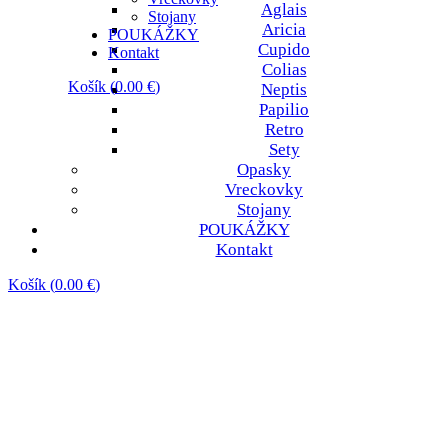
Aglais
Stojany
Aricia
POUKÁŽKY
Cupido
Kontakt
Colias
Košík
(
0.00
€
)
Neptis
Papilio
Košík je prázdny.
Retro
Sety
Opasky
Vreckovky
Stojany
POUKÁŽKY
Kontakt
Košík
(
0.00
€
)
Košík je prázdny.