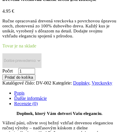
4.95
€
Ručne opracovaná drevená vreckovka s povrchovou úpravou
orech, zhotovená zo 100% dubového dreva. Každý kus je
unikát, vyrobený s dôrazom na detail. Dodajte svojmu
vzhľadu eleganciu spojenú s prírodou.
Tovar je na sklade
Počet
Pridať do košíka
Katalógové číslo:
DV-002
Kategórie:
Doplnky
,
Vreckovky
Popis
Ďalšie informácie
Recenzie (0)
Doplnok, ktorý Vám dotvorí Vašu eleganciu.
Vážení páni, oživte svoj bežný vzhľad drevenou eleganciou
ručnej výroby – nadčasovým kúskom z dielne