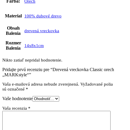
Farba:
Orech
Material
100% dubové drevo
Obsah
drevená vreckovka
Balenia
Rozmer
14x8x1cm
Balenia
Nikto zatiaľ nepridal hodnotenie.
Pridajte prvú recenziu pre “Drevená vreckovka Classic orech
„MARKstyle“”
Vaša e-mailová adresa nebude zverejnená.
Vyžadované polia
sú označené
*
Vaše hodnotenie
Vaša recenzia
*