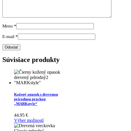
Meno
*
E-mail
*
Súvisiace produkty
Kožený opasok s drevenou
prírodnou prackou
„MARKstyle“
44.95
€
Výber možností