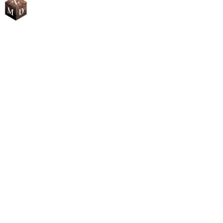
drevená elegancia ručnej výroby
Našim poslaním je zviditeľniť slovenskú ručnú prácu, ktorá je
symbolom našej kvality. Každý náš výrobok je unikát, vyrobený s
dôrazom na detail, ktorý svojou jedinečnosťou rozžiari aj Váš
šatník.
Informácie
Všeobecné obchodné podmienky
Ochrana osobných údajov
Doručenie a platba
Reklamácia a vrátenie tovaru
Odstúpenie od zmluvy
Zostaňme v kontakte