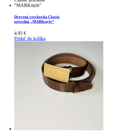
Drevená vreckovka Classic
prírodná „MARKstyle“
4.95
€
Pridať do košíka