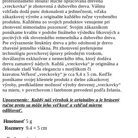
profesionálneho stolára! Ručne opracovaná drevená
„vreckovka“ je zhotovená z dubového dreva. Vášmu
vzhľadu dodá punc dokonalosti a jedinečnosti, vďaka
zákazkovej výrobe a originalite každého ručne vyrobeného
produktu. Každému zo svojich produktov venujeme pri
zhotovení mimoriadnu pozornosť. Svojim zákazníkom
ponúkame kvalitu v podobe finálneho výsledku šikovných a
poctivých rúk slovenského remeselníka a dubového dreva.
Pre zvýraznenie štruktúry dreva a jeho odolnosti je drevo
zbavené jemného vlákna. Pri zhotovení preferujeme
technológiu povrchovej úpravy prírodným voskom,
dovážaným exkluzívne z nemeckého trhu, ktorý dodáva
drevu zamatový nádych. Každá „vreckovka“ je originálna a
dokonale zladí Vašu eleganciu s motýlikom či
kravatou.Veľkosť „vreckovky“ je cca 9,4 x 5 cm. Keďže
ponúkame svojej klientele produkt z dielne zákazkovej
výroby, predkladáme možnosť výroby drevenej „vreckovky“
na mieru, v povrchovom i farebnom prevedení podľa želania.
Upozornenie:
Každý náš výrobok je originálny a je brúsený
ručne preto sa môže jeho veľkosť a vzhľad mierne
odlišovať.
Hmotnosť
5 g
Rozmery
9.4 × 5 cm