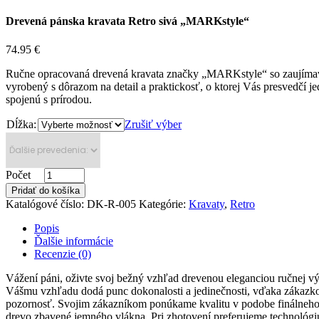
Drevená pánska kravata Retro sivá „MARKstyle“
74.95
€
Ručne opracovaná drevená kravata značky „MARKstyle“ so zaujímavo
vyrobený s dôrazom na detail a praktickosť, o ktorej Vás presvedčí 
spojenú s prírodou.
Dĺžka:
Zrušiť výber
Počet
Pridať do košíka
Katalógové číslo:
DK-R-005
Kategórie:
Kravaty
,
Retro
Popis
Ďalšie informácie
Recenzie (0)
Vážení páni, oživte svoj bežný vzhľad drevenou eleganciou ručnej v
Vášmu vzhľadu dodá punc dokonalosti a jedinečnosti, vďaka zákazko
pozornosť. Svojim zákazníkom ponúkame kvalitu v podobe finálneho v
drevo zbavené jemného vlákna. Pri zhotovení preferujeme technoló