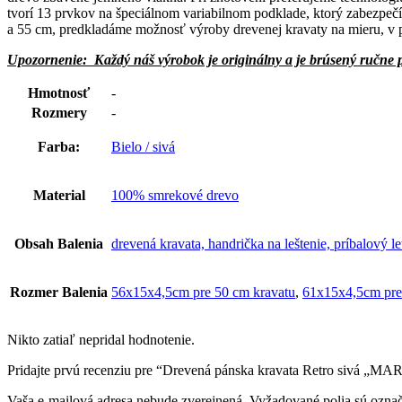
tvorí 13 prvkov na špeciálnom variabilnom podklade, ktorý zabezpeč
a 55 cm, predkladáme možnosť výroby drevenej kravaty na mieru, v p
Upozornenie:
Každý náš výrobok je originálny a je brúsený ručne 
Hmotnosť
-
Rozmery
-
Farba:
Bielo / sivá
Material
100% smrekové drevo
Obsah Balenia
drevená kravata, handrička na leštenie, príbalový le
Rozmer Balenia
56x15x4,5cm pre 50 cm kravatu
,
61x15x4,5cm pre
Nikto zatiaľ nepridal hodnotenie.
Pridajte prvú recenziu pre “Drevená pánska kravata Retro sivá „MA
Vaša e-mailová adresa nebude zverejnená.
Vyžadované polia sú ozna