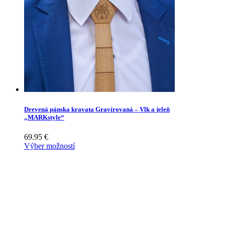
Drevená pánska kravata Gravírovaná – Vlk a jeleň
„MARKstyle“
69.95
€
Výber možností
drevená elegancia ručnej výroby