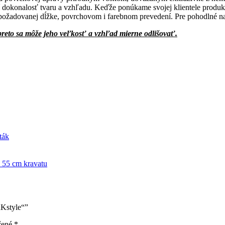
í dokonalosť tvaru a vzhľadu. Keďže ponúkame svojej klientele produk
ožadovanej dĺžke, povrchovom i farebnom prevedení. Pre pohodlné nas
preto sa môže jeho veľkosť a vzhľad mierne odlišovať.
ták
 55 cm kravatu
RKstyle“”
čené
*