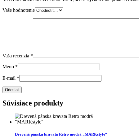
Vaše hodnotenie
Vaša recenzia
*
Meno
*
E-mail
*
Súvisiace produkty
Drevená pánska kravata Retro modrá „MARKstyle“