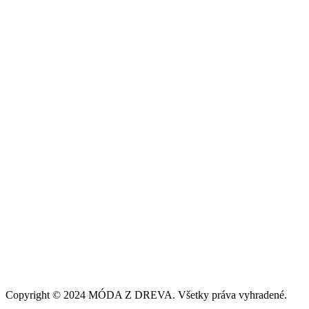
Našim poslaním je zviditeľniť slovenskú ručnú prácu, ktorá je symb
našej kvality. Každý náš výrobok je unikát, vyrobený s dôrazom na de
ktorý svojou jedinečnosťou rozžiari aj Váš šatník.
Informácie
Všeobecné obchodné podmienky
Ochrana osobných údajov
Doručenie a platba
Reklamácia a vrátenie tovaru
Odstúpenie od zmluvy
Zostaňme v kontakte
Copyright © 2024 MÓDA Z DREVA. Všetky práva vyhradené.