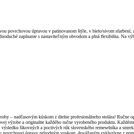
u povrchovou úpravou v patinovanom štýle, v bielo/sivom sfarbení, 
jednoduché zapínanie s nastaviteľným obvodom a plná flexibilita. Na v
ýroby – nadčasovým kúskom z dielne profesionálneho stolára! Ručne o
vej výrobe a originalite každého ručne vyrobeného produktu. Každém
ýsledku šikovných a poctivých rúk slovenského remeselníka a smrekov
giu povrchovej úpravy prírodným voskom, dovážaným exkluzívne z nem