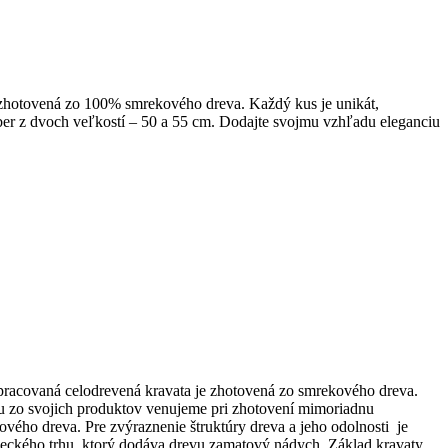
zhotovená zo 100% smrekového dreva. Každý kus je unikát,
ýber z dvoch veľkostí – 50 a 55 cm. Dodajte svojmu vzhľadu eleganciu
pracovaná celodrevená kravata je zhotovená zo smrekového dreva.
u zo svojich produktov venujeme pri zhotovení mimoriadnu
ého dreva. Pre zvýraznenie štruktúry dreva a jeho odolnosti je
eckého trhu, ktorý dodáva drevu zamatový nádych. Základ kravaty