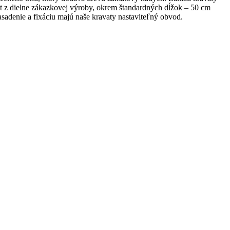
t z dielne zákazkovej výroby, okrem štandardných dĺžok – 50 cm
adenie a fixáciu majú naše kravaty nastaviteľný obvod.